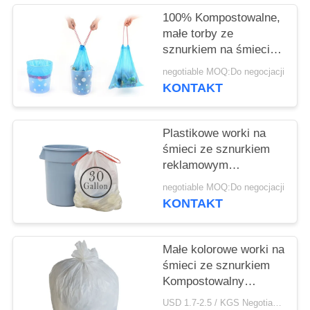
PRIVACY
100% Kompostowalne,
POLICY
małe torby ze
sznurkiem na śmieci,
kolorowe,
negotiable MOQ:Do negocjacji
perfumowane do
KONTAKT
samochodów
Plastikowe worki na
śmieci ze sznurkiem
reklamowym
Dostosowana grubość
negotiable MOQ:Do negocjacji
Drukowanie
KONTAKT
wklęsłodruku
Małe kolorowe worki na
śmieci ze sznurkiem
Kompostowalny
materiał HDPE Biały
USD 1.7-2.5 / KGS Negotiable MOQ:1000KGS