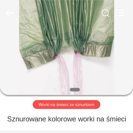
WEIFNAG
UNO
PACKING
PRODUCTS
CO.,LTD.
All
Rights
Reserved.
DOM
PRODUKTY
O
NAS
WYCIECZKA
PO
Worki na śmieci ze sznurkiem
FABRYCE
Sznurowane kolorowe worki na śmieci