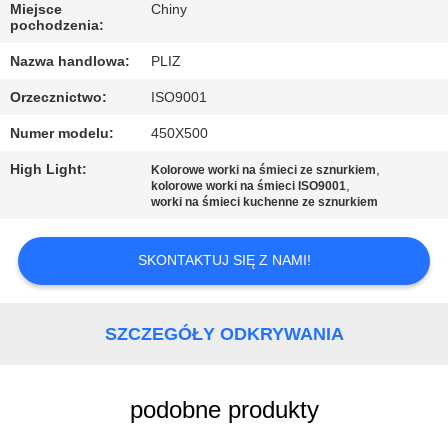
KONTROLA
Miejsce
Chiny
pochodzenia:
JAKOŚCI
Nazwa handlowa:
PLIZ
SKONTAKTUJ
Orzecznictwo:
ISO9001
SIĘ
Numer modelu:
450X500
Z
High Light:
,
Kolorowe worki na śmieci ze sznurkiem
,
kolorowe worki na śmieci ISO9001
NAMI
worki na śmieci kuchenne ze sznurkiem
AKTUALNOŚCI
SKONTAKTUJ SIĘ Z NAMI!
PRZYPADKI
SZCZEGÓŁY ODKRYWANIA
SITEMAP
podobne produkty