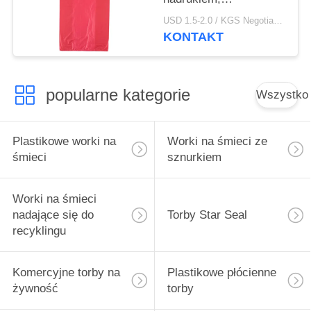
niezadrukowane
USD 1.5-2.0 / KGS Negotiable MOQ:1000KGS
wytłaczane torby z
KONTAKT
recyklingu
popularne kategorie
Wszystko
Plastikowe worki na
Worki na śmieci ze
śmieci
sznurkiem
Worki na śmieci
nadające się do
Torby Star Seal
recyklingu
Komercyjne torby na
Plastikowe płócienne
żywność
torby