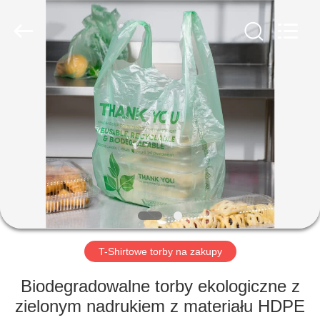
WEIFNAG
UNO
PACKING
PRODUCTS
CO.,LTD.
All
Rights
Reserved.
DOM
PRODUKTY
O
NAS
WYCIECZKA
PO
T-Shirtowe torby na zakupy
FABRYCE
Biodegradowalne torby ekologiczne z
zielonym nadrukiem z materiału HDPE