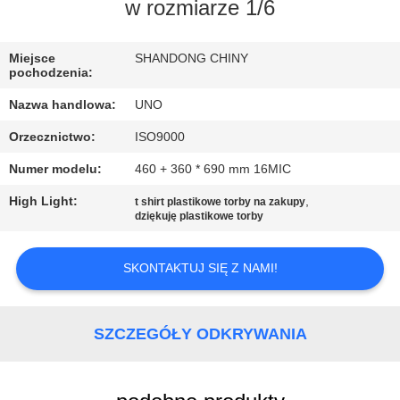
KONTROLA
w rozmiarze 1/6
JAKOŚCI
Miejsce
SHANDONG CHINY
pochodzenia:
SKONTAKTUJ
Nazwa handlowa:
UNO
SIĘ
Orzecznictwo:
ISO9000
Z
Numer modelu:
460 + 360 * 690 mm 16MIC
NAMI
High Light:
,
t shirt plastikowe torby na zakupy
dziękuję plastikowe torby
AKTUALNOŚCI
SKONTAKTUJ SIĘ Z NAMI!
PRZYPADKI
SZCZEGÓŁY ODKRYWANIA
SITEMAP