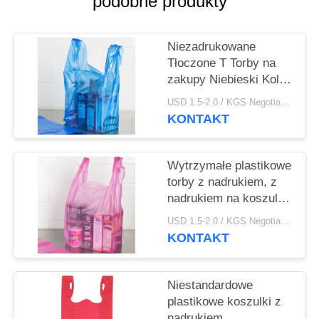
podobne produkty
PRIVACY
POLICY
Niezadrukowane
Tłoczone T Torby na
zakupy Niebieski Kolor
Custom Made Rozmiar
USD 1.5-2.0 / KGS Negotiable MOQ:1000KGS
KONTAKT
Wytrzymałe plastikowe
torby z nadrukiem, z
nadrukiem na koszulki
z materiału HDPE
USD 1.5-2.0 / KGS Negotiable MOQ:1000KGS
KONTAKT
Niestandardowe
plastikowe koszulki z
nadrukiem,