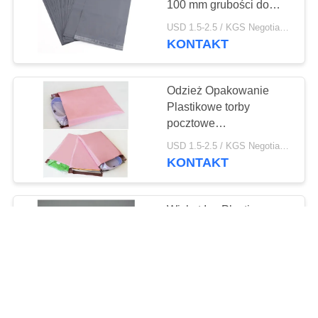
100 mm grubości do
pakowania
USD 1.5-2.5 / KGS Negotiable MOQ:1000KGS
KONTAKT
Odzież Opakowanie
Plastikowe torby
pocztowe
Wielokolorowe o
USD 1.5-2.5 / KGS Negotiable MOQ:1000KGS
wysokiej wytrzymałości
KONTAKT
Wicket Ice Plastic
Freezer Bags,
drukowane
przezroczyste
USD 1.7-2.5 / KGS Negotiable MOQ:1000KGS
plastikowe torby do
KONTAKT
przechowywania