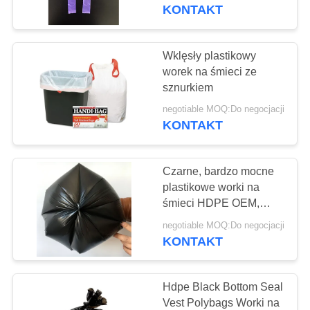
KONTROLA
biodegradowalne
KONTAKT
JAKOŚCI
Wklęsły plastikowy
SKONTAKTUJ
worek na śmieci ze
sznurkiem
SIĘ
negotiable MOQ:Do negocjacji
Z
KONTAKT
NAMI
Czarne, bardzo mocne
AKTUALNOŚCI
plastikowe worki na
śmieci HDPE OEM,
nadające się do
PRZYPADKI
negotiable MOQ:Do negocjacji
recyklingu, z nadrukiem
KONTAKT
na zamówienie
SITEMAP
Hdpe Black Bottom Seal
Vest Polybags Worki na