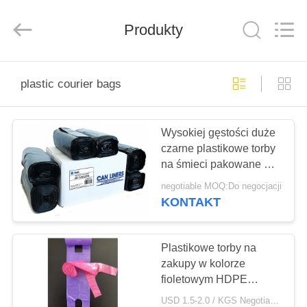
WEIFNAG
UNO
PACKING
Produkty
PRODUCTS
CO.,LTD.
All
Rights
Reserved.
DOM
plastic courier bags
PRODUKTY
Wysokiej gęstości duże
czarne plastikowe torby
O
na śmieci pakowane w
NAS
rolkę o
negotiable MOQ:Do negocjacji
niestandardowym
KONTAKT
rozmiarze
WYCIECZKA
PO
Plastikowe torby na
zakupy w kolorze
FABRYCE
fioletowym HDPE
Plastikowe torby
USD 1.5-2.0 / KGS Negotiable MOQ:1000 kg