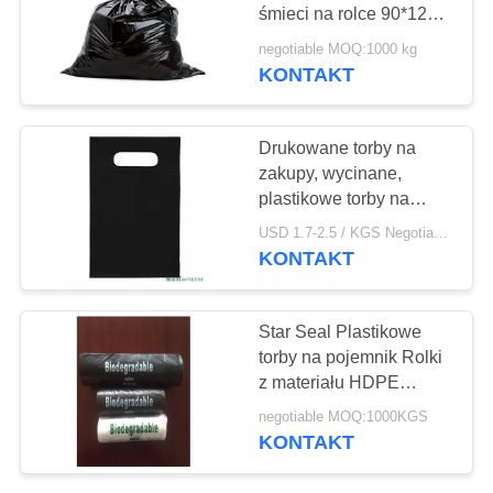
PRIVACY
śmieci na rolce 90*120
POLICY
cm 50mic
negotiable MOQ:1000 kg
KONTAKT
Drukowane torby na
zakupy, wycinane,
plastikowe torby na
prezenty
USD 1.7-2.5 / KGS Negotiable MOQ:1000KGS
KONTAKT
Star Seal Plastikowe
torby na pojemnik Rolki
z materiału HDPE
Dostosowany rozmiar
negotiable MOQ:1000KGS
bez rdzenia
KONTAKT