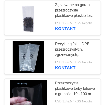
Zgrzewane na gorąco
przezroczyste
plastikowe płaskie torby
Płaskie dno Wysoka
USD 1.7-2.5 / KGS Negotiable MOQ:1000KGS
wytrzymałość
KONTAKT
Recykling folii LDPE,
przezroczystych,
zgrzewanych,
przezroczystych torebek
USD 1.7-2.5 / KGS Negotiable MOQ:1000KGS
z żywnością
KONTAKT
Przezroczyste
plastikowe torby foliowe
o grubości 10 - 100 mm
dla opakowań żywności
USD 1.7-2.5 / KGS Negotiable MOQ:1000KGS